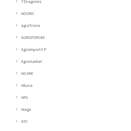
7 Dragones
ADORIC
agraTronix
AGROFORUM
Agroimport F.P
Agromarket
AICARE
Altuna
ARS
Atago
ATC