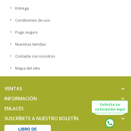
Entrega
Condiciones de uso
Pago seguro
Nuestras tiendas
Contacte con nosotros
Mapa del sitio
VENTAS
keyboard_arrow_down
INFORMACIÓN
keyboard_arrow_down
Solicita tu
ENLACES
keyboard_arrow_down
cotización aquí
SUSCRÍBETE A NUESTRO BOLETÍN
keyboard_arrow_down