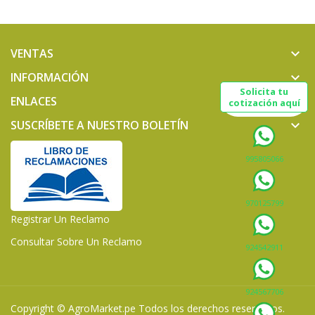
VENTAS
keyboard_arrow_down
INFORMACIÓN
keyboard_arrow_down
Solicita tu
ENLACES
keyboard_arrow_down
cotización aquí
SUSCRÍBETE A NUESTRO BOLETÍN
keyboard_arrow_down
995805066
970125799
Registrar Un Reclamo
Consultar Sobre Un Reclamo
924542911
924567706
Copyright ©
AgroMarket.pe
Todos los derechos reservados.