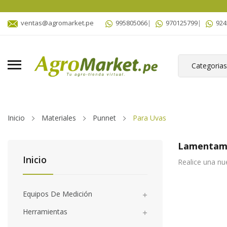
ventas@agromarket.pe
995805066
|
970125799
|
924
Inicio
Materiales
Punnet
Para Uvas
Lamentamo
Inicio
Realice una nu
Equipos De Medición

Herramientas
