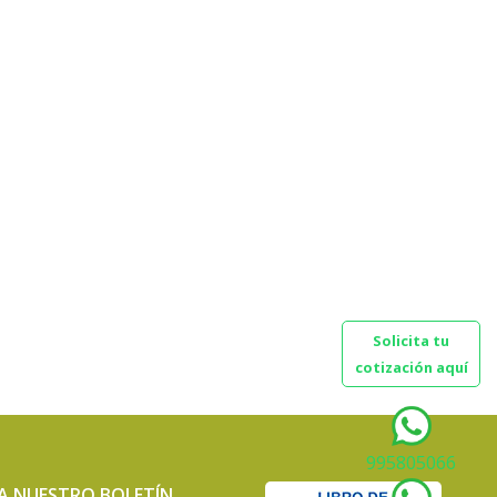
Solicita tu
cotización aquí
995805066
 A NUESTRO BOLETÍN