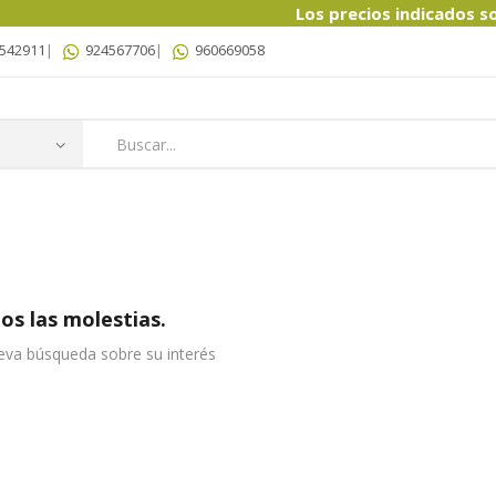
Los precios indicados son ref
542911
|
924567706
|
960669058
s las molestias.
eva búsqueda sobre su interés