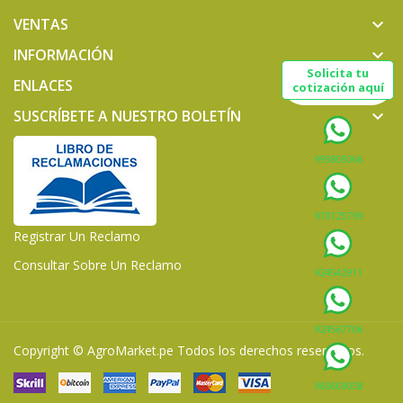
VENTAS
keyboard_arrow_down
INFORMACIÓN
keyboard_arrow_down
Solicita tu
ENLACES
keyboard_arrow_down
cotización aquí
SUSCRÍBETE A NUESTRO BOLETÍN
keyboard_arrow_down
995805066
970125799
Registrar Un Reclamo
Consultar Sobre Un Reclamo
924542911
924567706
Copyright ©
AgroMarket.pe
Todos los derechos reservados.
960669058