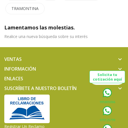
TRAMONTINA
Lamentamos las molestias.
Realice una nueva búsqueda sobre su interés
VENTAS
keyboard_arrow_down
INFORMACIÓN
keyboard_arrow_down
Solicita tu
ENLACES
keyboard_arrow_down
cotización aquí
SUSCRÍBETE A NUESTRO BOLETÍN
keyboard_arrow_down
995805066
970125799
Registrar Un Reclamo