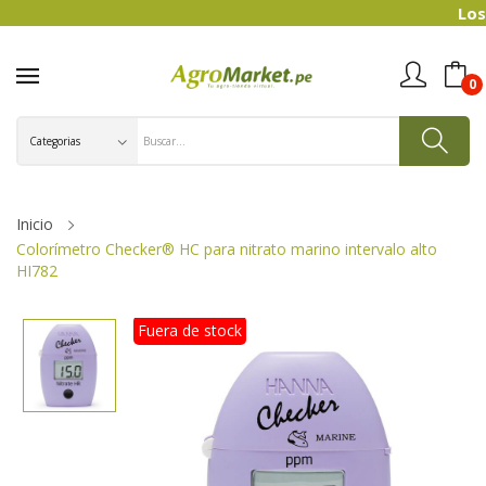
Los preci
0
Inicio
Colorímetro Checker® HC para nitrato marino intervalo alto
HI782
Fuera de stock