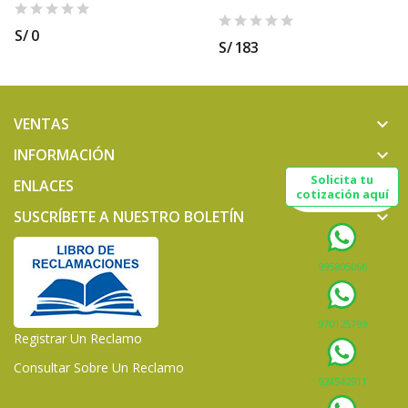
S/ 0
S/ 183
VENTAS
keyboard_arrow_down
INFORMACIÓN
keyboard_arrow_down
Solicita tu
ENLACES
keyboard_arrow_down
cotización aquí
SUSCRÍBETE A NUESTRO BOLETÍN
keyboard_arrow_down
995805066
970125799
Registrar Un Reclamo
Consultar Sobre Un Reclamo
924542911