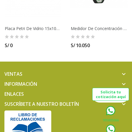
Placa Petri De Vidrio 15x100MM
Medidor De Concentración De Clorofila MC-100
S/ 0
S/ 10.050
VENTAS
keyboard_arrow_down
INFORMACIÓN
keyboard_arrow_down
Solicita tu
ENLACES
keyboard_arrow_down
cotización aquí
SUSCRÍBETE A NUESTRO BOLETÍN
keyboard_arrow_down
995805066