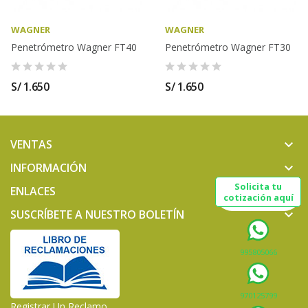
WAGNER
WAGNER
Penetrómetro Wagner FT40
Penetrómetro Wagner FT30
S/ 1.650
S/ 1.650
VENTAS
keyboard_arrow_down
INFORMACIÓN
keyboard_arrow_down
Solicita tu
ENLACES
keyboard_arrow_down
cotización aquí
SUSCRÍBETE A NUESTRO BOLETÍN
keyboard_arrow_down
995805066
970125799
Registrar Un Reclamo